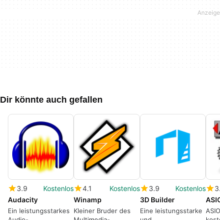
Dir könnte auch gefallen
3.9
Kostenlos
4.1
Kostenlos
3.9
Kostenlos
3
Audacity
Winamp
3D Builder
ASI
Ein leistungsstarkes
Kleiner Bruder des
Eine leistungsstarke
ASIO
Audio-
Multimedia-
und
kost