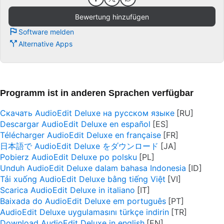
Bewertung hinzufügen
Software melden
Alternative Apps
Programm ist in anderen Sprachen verfügbar
Скачать AudioEdit Deluxe на русском языке
Descargar AudioEdit Deluxe en español
Télécharger AudioEdit Deluxe en française
日本語で AudioEdit Deluxe をダウンロード
Pobierz AudioEdit Deluxe po polsku
Unduh AudioEdit Deluxe dalam bahasa Indonesia
Tải xuống AudioEdit Deluxe bằng tiếng Việt
Scarica AudioEdit Deluxe in italiano
Baixada do AudioEdit Deluxe em português
AudioEdit Deluxe uygulamasını türkçe indirin
Download AudioEdit Deluxe in english