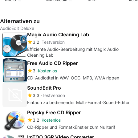
Bearbeitungswerkzeug
Klassikers
benutzerfreundliche
zum 
Anwendung zur
Late
Erstellung von 3D-
Audi
Alternativen zu
Objekten
AudioEdit Deluxe
Magix Audio Cleaning Lab
3.2
Testversion
Effiziente Audio-Bearbeitung mit Magix Audio
Cleaning Lab
Free Audio CD Ripper
3
Kostenlos
CD-Audiotitel in WAV, OGG, MP3, WMA rippen
SoundEdit Pro
3.3
Testversion
Einfach zu bedienender Multi-Format-Sound-Editor
Pepsky Free CD Ripper
3.2
Kostenlos
CD-Ripper und Formatkünstler zum Nulltarif
ImTOO 3GP Video Converter