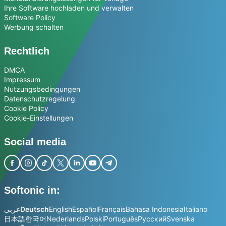
Ihre Software hochladen und verwalten
Software Policy
Werbung schalten
Rechtlich
DMCA
Impressum
Nutzungsbedingungen
Datenschutzregelung
Cookie Policy
Cookie-Einstellungen
Social media
Softonic in:
عربي
Deutsch
English
Español
Français
Bahasa Indonesia
Italiano
日本語
한국어
Nederlands
Polski
Português
Русский
Svenska