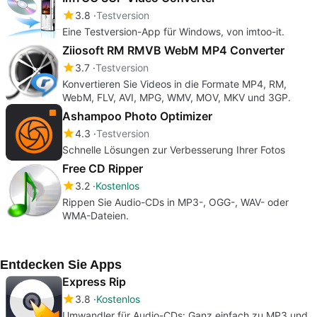
3.8
Testversion
Eine Testversion-App für Windows, von imtoo-it.
Ziiosoft RM RMVB WebM MP4 Converter
3.7
Testversion
Konvertieren Sie Videos in die Formate MP4, RM,
WebM, FLV, AVI, MPG, WMV, MOV, MKV und 3GP.
Ashampoo Photo Optimizer
4.3
Testversion
Schnelle Lösungen zur Verbesserung Ihrer Fotos
Free CD Ripper
3.2
Kostenlos
Rippen Sie Audio-CDs in MP3-, OGG-, WAV- oder
WMA-Dateien.
Entdecken Sie Apps
Express Rip
3.8
Kostenlos
Umwandler für Audio-CDs: Ganz einfach zu MP3 und